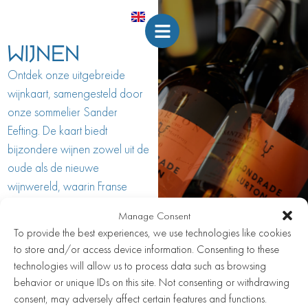
WIJNEN
Ontdek onze uitgebreide
wijnkaart, samengesteld door
onze sommelier Sander
Eefting. De kaart biedt
bijzondere wijnen zowel uit de
oude als de nieuwe
wijnwereld, waarin Franse
wijnen domineren.
Manage Consent
Visaandeschelde werkt samen
To provide the best experiences, we use technologies like cookies
met gerenommeerde
to store and/or access device information. Consenting to these
wijnhuizen. Onze sommelier
technologies will allow us to process data such as browsing
schenkt ook graag passende
behavior or unique IDs on this site. Not consenting or withdrawing
wijnen bij uw gerechten voor
consent, may adversely affect certain features and functions.