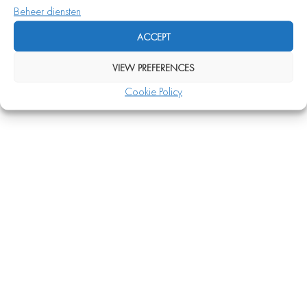
voldoen, maar kunnen het niet
Beheer diensten
garanderen.
ACCEPT
VIEW PREFERENCES
Cookie Policy