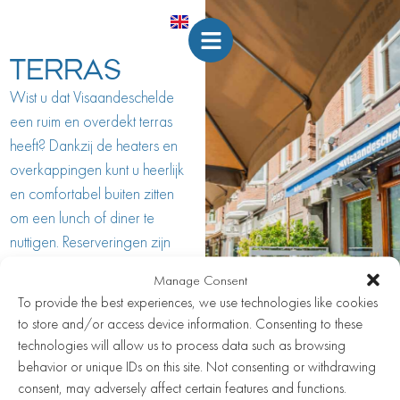
TERRAS
Wist u dat Visaandeschelde
een ruim en overdekt terras
heeft? Dankzij de heaters en
overkappingen kunt u heerlijk
en comfortabel buiten zitten
om een lunch of diner te
nuttigen. Reserveringen zijn
standaard voor binnen; wilt u
Manage Consent
graag buiten zitten, geef dit
To provide the best experiences, we use technologies like cookies
dan aan bij uw reservering in
to store and/or access device information. Consenting to these
het opmerkingen veld. We
technologies will allow us to process data such as browsing
doen altijd ons uiterste best om
behavior or unique IDs on this site. Not consenting or withdrawing
aan uw voorkeuren te
consent, may adversely affect certain features and functions.