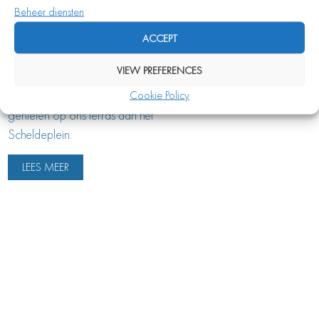
Beheer diensten
dining en heeft een fris-chique
uitstraling. Ons bedieningsteam
ACCEPT
is professioneel met een
VIEW PREFERENCES
informeel randje. In de
Cookie Policy
zomermaanden kunt u buiten
genieten op ons terras aan het
Scheldeplein.
LEES MEER