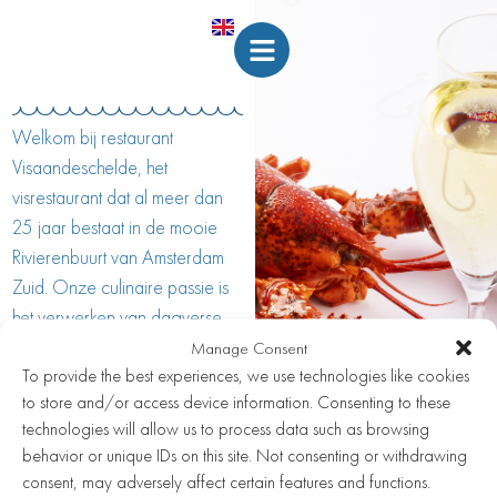
Welkom bij restaurant
Visaandeschelde, het
visrestaurant dat al meer dan
25 jaar bestaat in de mooie
Rivierenbuurt van Amsterdam
Zuid. Onze culinaire passie is
het verwerken van dagverse
vis en seizoensproducten tot
Manage Consent
To provide the best experiences, we use technologies like cookies
spannende en heerlijke
to store and/or access device information. Consenting to these
gerechten. We bieden een
technologies will allow us to process data such as browsing
ruime wijnkaart aan waarin de
behavior or unique IDs on this site. Not consenting or withdrawing
oude wijnwereld domineert.
consent, may adversely affect certain features and functions.
Visaandeschelde is een vis fine