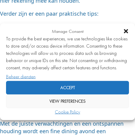
hier rekening mee kan houden.
Verder zijn er een paar praktische tips:
Kom op tijd, maar niet te vroeg. Bij fine dining is
Manage Consent
de timing van de keuken nauwkeurig afgestemd.
To provide the best experiences, we use technologies like cookies
Draag kleding die past bij de sfeer van het
to store and/or access device information. Consenting to these
restaurant. Fine dining vraagt doorgaans om
technologies will allow us to process data such as browsing
smart casual of formele kleding.
behavior or unique IDs on this site. Not consenting or withdrawing
consent, may adversely affect certain features and functions.
Zet je telefoon op stil en neem de tijd. Een
meergangenmenu is geen haastige maaltijd.
Beheer diensten
Overweeg de wijnpairing vooraf. Vraag de
ACCEPT
sommelier om advies als je twijfelt.
VIEW PREFERENCES
Eet niet te veel op de dag zelf. Een uitgebreid
menu vraagt ruimte.
Cookie Policy
Met de juiste verwachtingen en een ontspannen
houding wordt een fine dining avond een