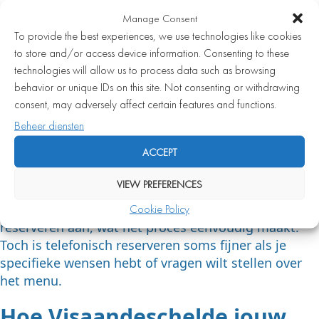
Manage Consent
Reserveer zo vroeg mogelijk, zeker voor
To provide the best experiences, we use technologies like cookies
weekendavonden of speciale gelegenheden
to store and/or access device information. Consenting to these
Geef bij de reservering eventuele dieetwensen of
technologies will allow us to process data such as browsing
allergieën door
behavior or unique IDs on this site. Not consenting or withdrawing
Vraag vooraf of er een à la carte-kaart
consent, may adversely affect certain features and functions.
beschikbaar is of dat er uitsluitend met een vast
Beheer diensten
menu wordt gewerkt
ACCEPT
Bevestig je reservering als het restaurant hierom
vraagt
VIEW PREFERENCES
Veel restaurants bieden tegenwoordig online
Cookie Policy
reserveren aan, wat het proces eenvoudig maakt.
Toch is telefonisch reserveren soms fijner als je
specifieke wensen hebt of vragen wilt stellen over
het menu.
Hoe Visaandeschelde jouw