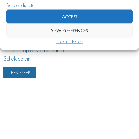
Beheer diensten
dining en heeft een fris-chique
uitstraling. Ons bedieningsteam
ACCEPT
is professioneel met een
VIEW PREFERENCES
informeel randje. In de
Cookie Policy
zomermaanden kunt u buiten
genieten op ons terras aan het
Scheldeplein.
LEES MEER