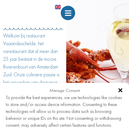
Welkom bij restaurant
Visaandeschelde, het
visrestaurant dat al meer dan
25 jaar bestaat in de mooie
Rivierenbuurt van Amsterdam
Zuid. Onze culinaire passie is
het verwerken van dagverse
vis en seizoensproducten tot
Manage Consent
To provide the best experiences, we use technologies like cookies
spannende en heerlijke
to store and/or access device information. Consenting to these
gerechten. We bieden een
technologies will allow us to process data such as browsing
ruime wijnkaart aan waarin de
behavior or unique IDs on this site. Not consenting or withdrawing
oude wijnwereld domineert.
consent, may adversely affect certain features and functions.
Visaandeschelde is een vis fine