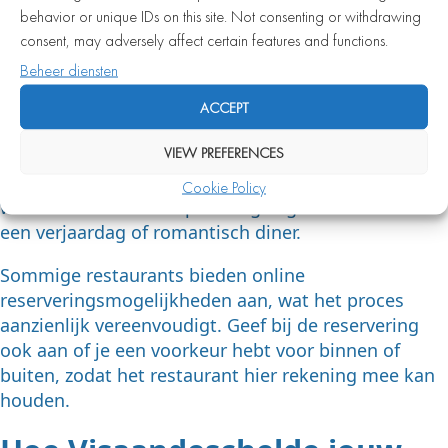
behavior or unique IDs on this site. Not consenting or withdrawing
Dit geldt in het bijzonder voor restaurants die
consent, may adversely affect certain features and functions.
bekend staan om hun kwaliteit en sfeer. Een
Beheer diensten
visrestaurant met een terras aan het water in
Amsterdam trekt zowel vaste gasten als toeristen
ACCEPT
en zakelijke bezoekers, waardoor de vraag naar
VIEW PREFERENCES
plekken hoog is. Reserveer bij voorkeur enkele
dagen tot een week van tevoren, zeker voor
Cookie Policy
weekendavonden of speciale gelegenheden zoals
een verjaardag of romantisch diner.
Sommige restaurants bieden online
reserveringsmogelijkheden aan, wat het proces
aanzienlijk vereenvoudigt. Geef bij de reservering
ook aan of je een voorkeur hebt voor binnen of
buiten, zodat het restaurant hier rekening mee kan
houden.