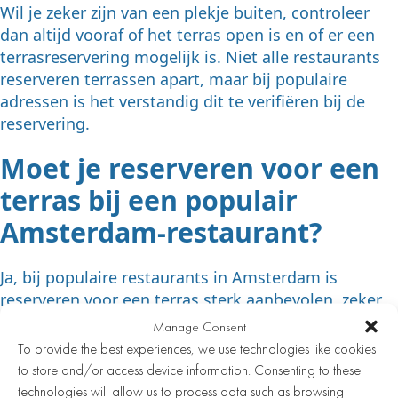
Wil je zeker zijn van een plekje buiten, controleer
dan altijd vooraf of het terras open is en of er een
terrasreservering mogelijk is. Niet alle restaurants
reserveren terrassen apart, maar bij populaire
adressen is het verstandig dit te verifiëren bij de
reservering.
Moet je reserveren voor een
terras bij een populair
Amsterdam-restaurant?
Ja, bij populaire restaurants in Amsterdam is
reserveren voor een terras sterk aanbevolen, zeker
in het zomerseizoen. Terrassen zijn beperkt in
Manage Consent
capaciteit en zitten vol op warme avonden en in het
To provide the best experiences, we use technologies like cookies
weekend. Wie zonder reservering aankomt, riskeert
to store and/or access device information. Consenting to these
een lange wachttijd of helemaal geen plek.
technologies will allow us to process data such as browsing