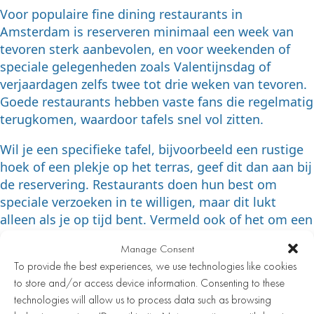
Voor populaire fine dining restaurants in
Amsterdam is reserveren minimaal een week van
tevoren sterk aanbevolen, en voor weekenden of
speciale gelegenheden zoals Valentijnsdag of
verjaardagen zelfs twee tot drie weken van tevoren.
Goede restaurants hebben vaste fans die regelmatig
terugkomen, waardoor tafels snel vol zitten.
Wil je een specifieke tafel, bijvoorbeeld een rustige
hoek of een plekje op het terras, geef dit dan aan bij
de reservering. Restaurants doen hun best om
speciale verzoeken in te willigen, maar dit lukt
alleen als je op tijd bent. Vermeld ook of het om een
speciale gelegenheid gaat, zodat het personeel hier
Manage Consent
rekening mee kan houden.
To provide the best experiences, we use technologies like cookies
to store and/or access device information. Consenting to these
Wat zijn de beste tips voor
technologies will allow us to process data such as browsing