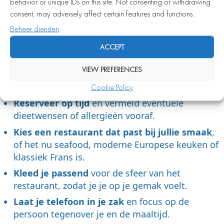
een geslaagde fine dining
behavior or unique IDs on this site. Not consenting or withdrawing
consent, may adversely affect certain features and functions.
date in Amsterdam?
Beheer diensten
Een geslaagde fine dining date draait om
ACCEPT
voorbereiding en aandacht voor de details. De
volgende tips helpen je om de avond soepel en
VIEW PREFERENCES
onvergetelijk te laten verlopen:
Cookie Policy
Reserveer op tijd
en vermeld eventuele
dieetwensen of allergieën vooraf.
Kies een restaurant dat past bij jullie smaak
,
of het nu seafood, moderne Europese keuken of
klassiek Frans is.
Kleed je passend
voor de sfeer van het
restaurant, zodat je je op je gemak voelt.
Laat je telefoon in je zak
en focus op de
persoon tegenover je en de maaltijd.