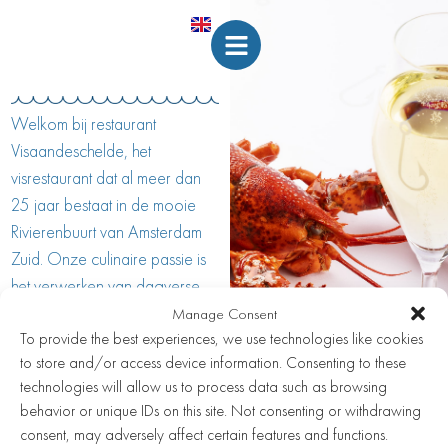
Welkom bij restaurant
Visaandeschelde, het
visrestaurant dat al meer dan
25 jaar bestaat in de mooie
Rivierenbuurt van Amsterdam
Zuid. Onze culinaire passie is
het verwerken van dagverse
vis en seizoensproducten tot
Manage Consent
To provide the best experiences, we use technologies like cookies
spannende en heerlijke
to store and/or access device information. Consenting to these
gerechten. We bieden een
technologies will allow us to process data such as browsing
ruime wijnkaart aan waarin de
behavior or unique IDs on this site. Not consenting or withdrawing
oude wijnwereld domineert.
consent, may adversely affect certain features and functions.
Visaandeschelde is een vis fine