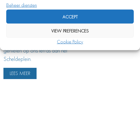
Beheer diensten
dining en heeft een fris-chique
uitstraling. Ons bedieningsteam
ACCEPT
is professioneel met een
VIEW PREFERENCES
informeel randje. In de
Cookie Policy
zomermaanden kunt u buiten
genieten op ons terras aan het
Scheldeplein.
LEES MEER