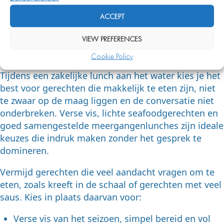
om te bestellen tijdens een
ACCEPT
zakelijke lunch aan het
VIEW PREFERENCES
water?
Cookie Policy
Tijdens een zakelijke lunch aan het water kies je het
best voor gerechten die makkelijk te eten zijn, niet
te zwaar op de maag liggen en de conversatie niet
onderbreken. Verse vis, lichte seafoodgerechten en
goed samengestelde meergangenlunches zijn ideale
keuzes die indruk maken zonder het gesprek te
domineren.
Vermijd gerechten die veel aandacht vragen om te
eten, zoals kreeft in de schaal of gerechten met veel
saus. Kies in plaats daarvan voor:
Verse vis van het seizoen, simpel bereid en vol