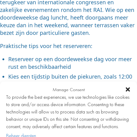
terugkeer van internationale congressen en
zakelijke evenementen rondom het RAI. Wie op een
doordeweekse dag luncht, heeft doorgaans meer
keuze dan in het weekend, wanneer terrassen vaker
bezet zijn door particuliere gasten.
Praktische tips voor het reserveren:
Reserveer op een doordeweekse dag voor meer
rust en beschikbaarheid
Kies een tijdstip buiten de piekuren, zoals 12:00
of 13:30, voor een rustiger terras
Manage Consent
Vraag bij reservering expliciet om een tafel op
To provide the best experiences, we use technologies like cookies
het terras, want dit is niet altijd automatisch
to store and/or access device information. Consenting to these
Houd rekening met een alternatief binnenshuis
technologies will allow us to process data such as browsing
bij onzeker weer
behavior or unique IDs on this site. Not consenting or withdrawing
consent, may adversely affect certain features and functions.
Wat zijn de beste gerechten
Beheer diensten